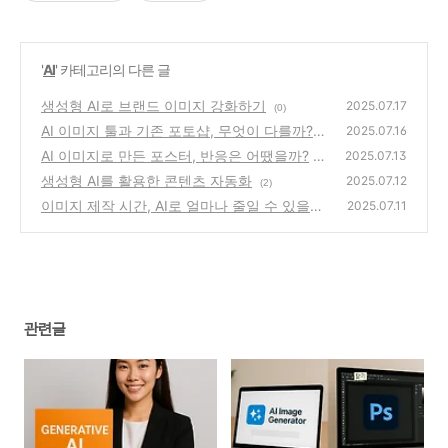
'
AI
' 카테고리의 다른 글
생성형 AI로 브랜드 이미지 강화하기
2025.07.17
(0)
AI 이미지 툴과 기존 포토샵, 무엇이 다를까?
2025.07.16
AI 이미지로 만든 포스터, 반응은 어땠을까?
(9)
2025.07.13
생성형 AI를 활용한 콘텐츠 자동화
(4)
2025.07.12
(2)
이미지 제작 시간, AI로 얼마나 줄일 수 있을
2025.07.11
까?
(2)
관련글