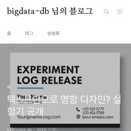
본문 바로가기
bigdata-db 님의 블로그
홈
태그
방명록
AI
텍스트만으로 명함 디자인? 실
험기 공개
by bigdata-db
2025. 7. 15.