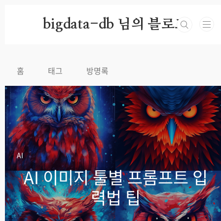
본문 바로가기
bigdata-db 님의 블로그
홈
태그
방명록
AI
AI 이미지 툴별 프롬프트 입
력법 팁