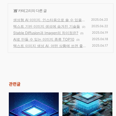
'
AI
' 카테고리의 다른 글
생성형 AI 이미지, 인스타용으로 쓸 수 있을까?
2025.06.23
텍스트 기반 이미지 생성에 숨겨진 기술들
2025.06.22
(2)
(2)
Stable Diffusion과 Imagen의 차이점은?
2025.06.19
(3)
AI로 만들 수 있는 이미지 종류 TOP10
2025.06.18
(3)
텍스트 이미지 생성 AI, 어떤 상황에 쓰면 좋을
2025.06.17
까?
(2)
관련글