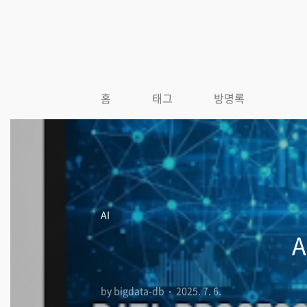
본문 바로가기
홈
태그
방명록
AI
by bigdata-db
2025. 7. 6.