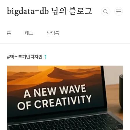
본문 바로가기
bigdata-db 님의 블로그
홈
태그
방명록
텍스트기반디자인
1