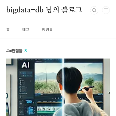
본문 바로가기
bigdata-db 님의 블로그
홈
태그
방명록
ai편집툴
3