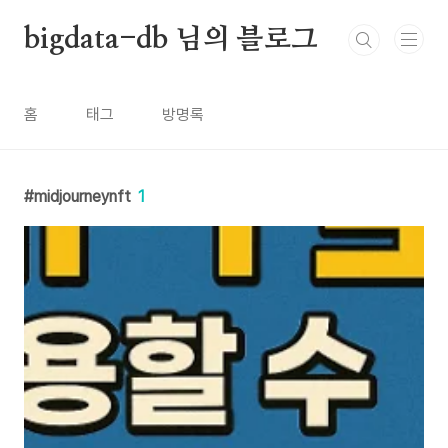
본문 바로가기
bigdata-db 님의 블로그
홈
태그
방명록
midjourneynft
1